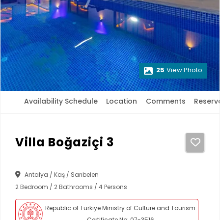
25
View Photo
Availability Schedule
Location
Comments
Reserv
Villa Boğaziçi 3
Antalya / Kaş / Sarıbelen
2 Bedroom / 2 Bathrooms / 4 Persons
Republic of Türkiye Ministry of Culture and Tourism
Certificate No: 07-3516