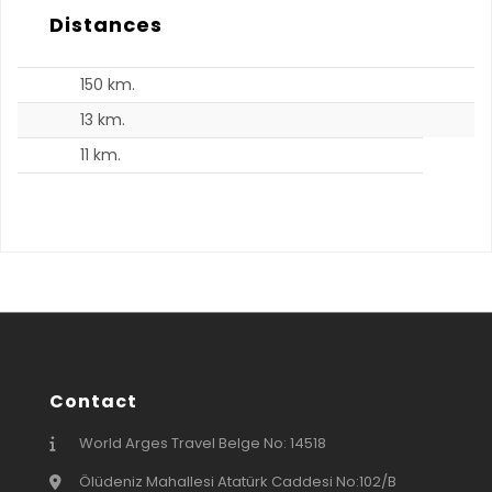
Distances
150 km.
13 km.
11 km.
Contact
World Arges Travel Belge No: 14518
Ölüdeniz Mahallesi Atatürk Caddesi No:102/B