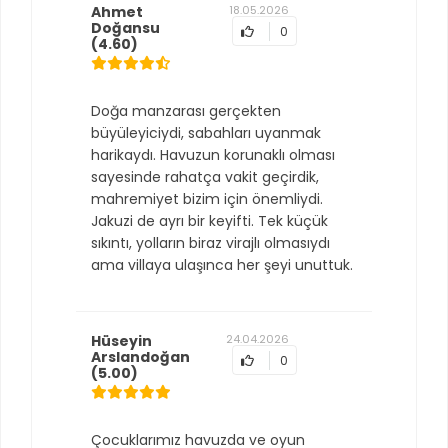
Ahmet
18.05.2026
Doğansu
0
(4.60)
Doğa manzarası gerçekten
büyüleyiciydi, sabahları uyanmak
harikaydı. Havuzun korunaklı olması
sayesinde rahatça vakit geçirdik,
mahremiyet bizim için önemliydi.
Jakuzi de ayrı bir keyifti. Tek küçük
sıkıntı, yolların biraz virajlı olmasıydı
ama villaya ulaşınca her şeyi unuttuk.
Hüseyin
24.04.2026
Arslandoğan
0
(5.00)
Çocuklarımız havuzda ve oyun