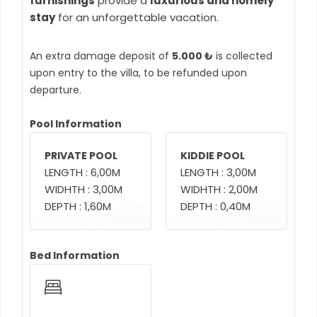
furnishings
provide a
luxurious and homely
stay
for an unforgettable vacation.
An extra damage deposit of
5.000 ₺
is collected
upon entry to the villa, to be refunded upon
departure.
Pool Information
PRIVATE POOL
KIDDIE POOL
LENGTH : 6,00M
LENGTH : 3,00M
WIDHTH : 3,00M
WIDHTH : 2,00M
DEPTH : 1,60M
DEPTH : 0,40M
Bed Information