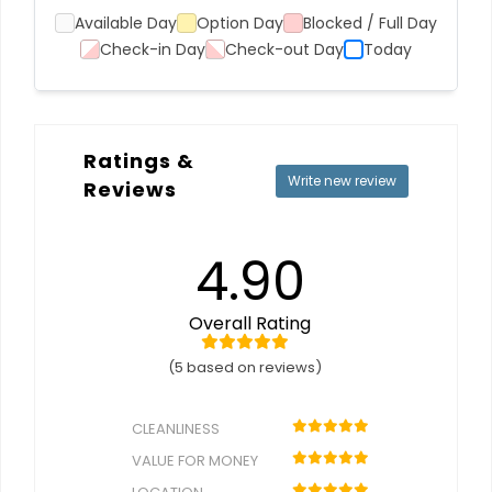
Available Day
Option Day
Blocked / Full Day
Check-in Day
Check-out Day
Today
Ratings &
Write new review
Reviews
4.90
Overall Rating
(5 based on reviews)
CLEANLINESS
VALUE FOR MONEY