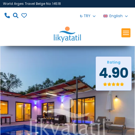
World Arges Travel Belge No: 14518
₺ TRY
English
Rating
4.90