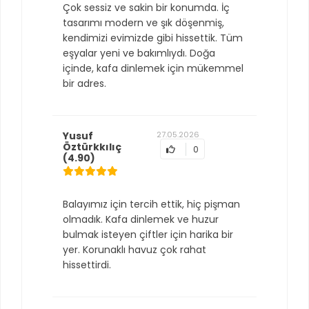
Çok sessiz ve sakin bir konumda. İç
tasarımı modern ve şık döşenmiş,
kendimizi evimizde gibi hissettik. Tüm
eşyalar yeni ve bakımlıydı. Doğa
içinde, kafa dinlemek için mükemmel
bir adres.
Yusuf
27.05.2026
Öztürkkılıç
0
(4.90)
Balayımız için tercih ettik, hiç pişman
olmadık. Kafa dinlemek ve huzur
bulmak isteyen çiftler için harika bir
yer. Korunaklı havuz çok rahat
hissettirdi.