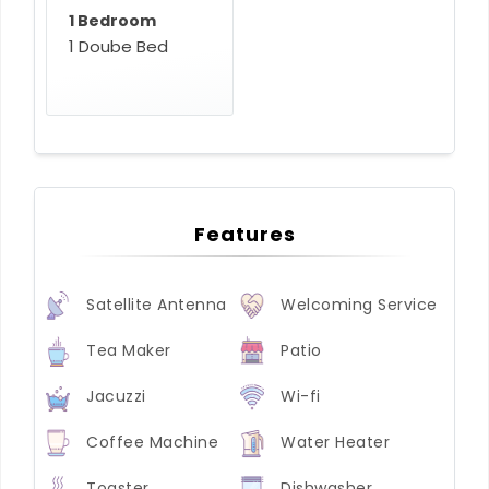
1 Bedroom
1 Doube Bed
Features
Satellite Antenna
Welcoming Service
Tea Maker
Patio
Jacuzzi
Wi-fi
Coffee Machine
Water Heater
Toaster
Dishwasher