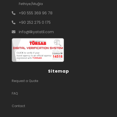
Fethiye/Muğla
+90 555 369 96 78
+90 252 275 0 175
info@likyatatil.com
Sitemap
Request a Quote
FAQ
Contact