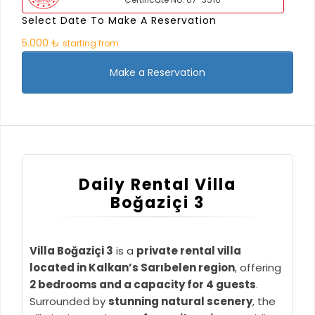
Select Date To Make A Reservation
5.000 ₺
starting from
Make a Reservation
Daily Rental Villa
Boğaziçi 3
Villa Boğaziçi 3
is a
private rental villa
located in Kalkan’s Sarıbelen region
, offering
2 bedrooms and a capacity for 4 guests
.
Surrounded by
stunning natural scenery
, the