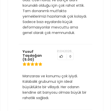
oldu. Özel havuz ve bahçe alanı
korunaklı olduğu için çok rahat ettik.
Tam donanımlı mutfakta
yemeklerimizi hazırlamak çok kolaydı.
Sadece bazı eşyalarda küçük
deformasyonlar mevcuttu ama
genel olarak çok memnunduk.
Yusuf
21.04.2026
Taşdoğan
0
(5.00)
Manzarası ve konumu çok iyiydi.
Kalabalık grubumuz için ideal
büyüklükte bir villaydı. Her odanın
kendine ait banyosu olması büyük bir
rahatlık sağladı.