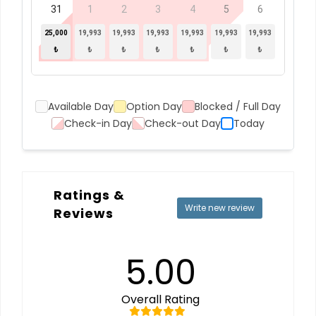
31
1
2
3
4
5
6
25,000
19,993
19,993
19,993
19,993
19,993
19,993
₺
₺
₺
₺
₺
₺
₺
Available Day
Option Day
Blocked / Full Day
Check-in Day
Check-out Day
Today
Ratings &
Write new review
Reviews
5.00
Overall Rating