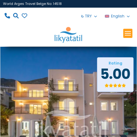
World Arges Travel Belge No: 14518
₺ TRY
English
Rating
5.00