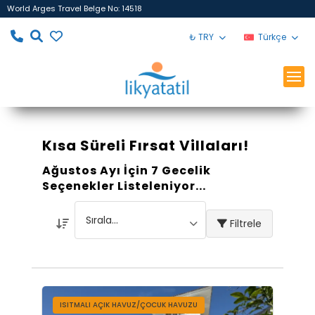
World Arges Travel Belge No: 14518
₺ TRY
Türkçe
Kısa Süreli Fırsat Villaları!
Ağustos Ayı İçin 7 Gecelik
Seçenekler Listeleniyor...
Filtrele
ISITMALI AÇIK HAVUZ/ÇOCUK HAVUZU