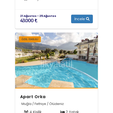
21 Ağustos - 25 Ağustos
İncele
43.000 ₺
ÖZEL ISKELELI
Apart Orka
Muğla / Fethiye / Ölüdeniz
4 Kişilik
2 Yatak