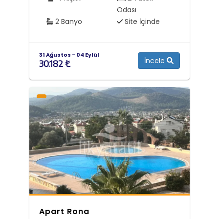
Odası
2 Banyo
Site İçinde
31 Ağustos - 04 Eylül
İncele
30.182 ₺
Apart Rona