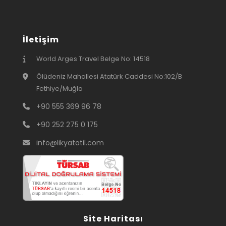
İletişim
World Arges Travel Belge No: 14518
Ölüdeniz Mahallesi Atatürk Caddesi No:102/B
Fethiye/Muğla
+90 555 369 96 78
+90 252 275 0 175
info@likyatatil.com
Site Haritası