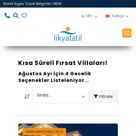
World Arges Travel Belge No: 14518
₺ TRY
Türkçe
Kısa Süreli Fırsat Villaları!
Ağustos Ayı İçin 4 Gecelik
Seçenekler Listeleniyor...
Filtrele
DENIZ MANZARALI VILLA