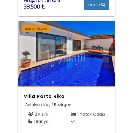
29 Ağustos - 01 Eylül
İncele
38.500 ₺
BALAYI VILLASI
Villa Porto Riko
Antalya / Kaş / Bezirgan
2 Kişilik
1 Yatak Odası
1 Banyo