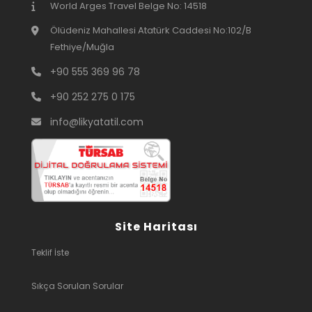
World Arges Travel Belge No: 14518
Ölüdeniz Mahallesi Atatürk Caddesi No:102/B
Fethiye/Muğla
+90 555 369 96 78
+90 252 275 0 175
info@likyatatil.com
Site Haritası
Teklif İste
Sıkça Sorulan Sorular