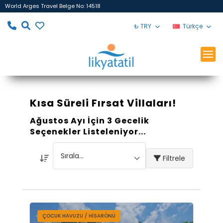
World Arges Travel Belge No: 14518
₺ TRY
Türkçe
Kısa Süreli Fırsat Villaları!
Ağustos Ayı İçin 3 Gecelik
Seçenekler Listeleniyor...
Filtrele
ÇOCUK HAVUZU / HISARÖNÜ