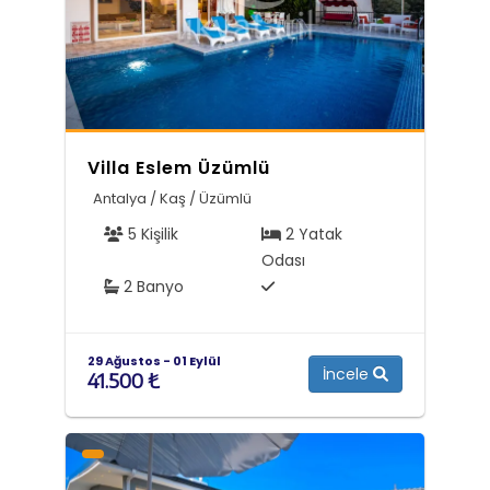
Villa Eslem Üzümlü
Antalya / Kaş / Üzümlü
5 Kişilik
2 Yatak
Odası
2 Banyo
29 Ağustos - 01 Eylül
İncele
41.500 ₺