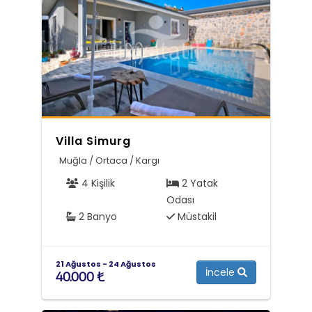
Villa Simurg
Muğla / Ortaca / Kargı
4 Kişilik
2 Yatak
Odası
2 Banyo
Müstakil
21 Ağustos - 24 Ağustos
İncele
40.000 ₺